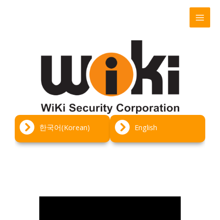
콘
텐
츠
로
건
너
뛰
기
한국어(Korean)
English